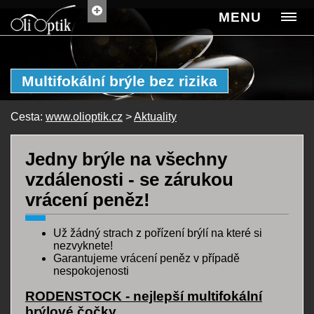
MENU
Multifokální brýle bez rizika
Cesta:
www.olioptik.cz
>
Aktuality
Jedny brýle na všechny
vzdálenosti - se zárukou
vrácení peněz!
Už žádný strach z pořízení brýlí na které si
nezvyknete!
Garantujeme vrácení peněz v případě
nespokojenosti
RODENSTOCK - nejlepší multifokální
brýlové čočky